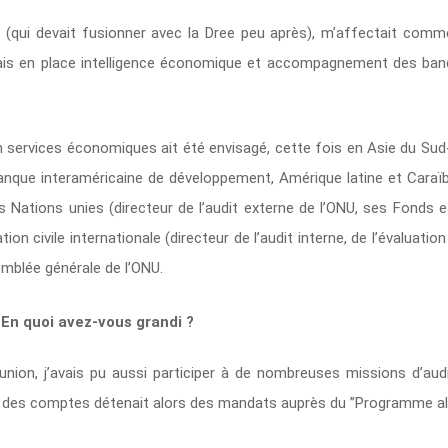
or (qui devait fusionner avec la Dree peu après), m’affectait comm
ttais en place intelligence économique et accompagnement des ba
n services économiques ait été envisagé, cette fois en Asie du Su
anque interaméricaine de développement, Amérique latine et Caraï
 Nations unies (directeur de l’audit externe de l’ONU, ses Fonds
ion civile internationale (directeur de l’audit interne, de l’évaluati
emblée générale de l’ONU.
? En quoi avez-vous grandi ?
éunion, j’avais pu aussi participer à de nombreuses missions d’au
ur des comptes détenait alors des mandats auprès du ”Programme al