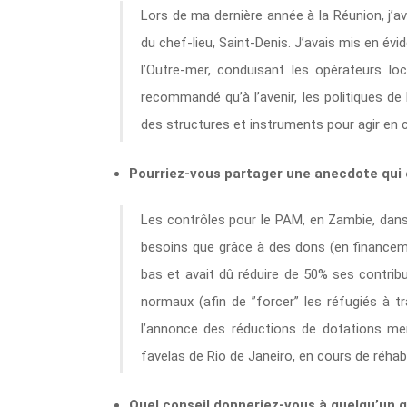
Lors de ma dernière année à la Réunion, j’av
du chef-lieu, Saint-Denis. J’avais mis en év
l’Outre-mer, conduisant les opérateurs loc
recommandé qu’à l’avenir, les politiques de 
des structures et instruments pour agir en 
Pourriez-vous partager une anecdote qui 
Les contrôles pour le PAM, en Zambie, dans
besoins que grâce à des dons (en financemen
bas et avait dû réduire de 50% ses contribu
normaux (afin de ”forcer” les réfugiés à tra
l’annonce des réductions de dotations me
favelas de Rio de Janeiro, en cours de réhab
Quel conseil donneriez-vous à quelqu’un q