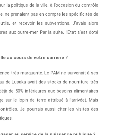
la politique de la ville, à l’occasion du contrôle
le, ne prenaient pas en compte les spécificités de
tils, et recevoir les subventions. J’avais alors
res aux outre-mer. Par la suite, l’Etat s’est doté
le au cours de votre carrière ?
rience très marquante. Le PAM ne survenait à ses
au de Lusaka avait des stocks de nourriture très
déjà de 50% inférieures aux besoins alimentaires
 sur le lopin de terre attribué à l’arrivée). Mais
rôles. Je pourrais aussi citer les visites des
tiques.
ngager au service de la puissance publique ?