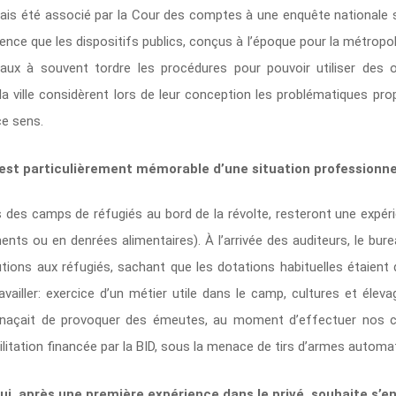
ais été associé par la Cour des comptes à une enquête nationale sur 
idence que les dispositifs publics, conçus à l’époque pour la métropo
aux à souvent tordre les procédures pour pouvoir utiliser des ou
la ville considèrent lors de leur conception les problématiques prop
ce sens.
est particulièrement mémorable d’une situation professionnel
 des camps de réfugiés au bord de la révolte, resteront une expé
ts ou en denrées alimentaires). À l’arrivée des auditeurs, le bure
tions aux réfugiés, sachant que les dotations habituelles étaient 
vailler: exercice d’un métier utile dans le camp, cultures et élevage
naçait de provoquer des émeutes, au moment d’effectuer nos cont
ilitation financée par la BID, sous la menace de tirs d’armes automa
ui, après une première expérience dans le privé, souhaite s’e