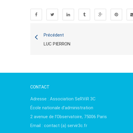
Précédent
LUC PIERRON
CONTACT
Adresse : Association SeRViR 3C
École nationale d’administration
2 avenue de l’Observatoire, 75006 Paris
Email : contact (a) servir3c.fr