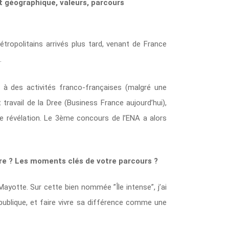
t géographique, valeurs, parcours
tropolitains arrivés plus tard, venant de France
.
 à des activités franco-françaises (malgré une
travail de la Dree (Business France aujourd’hui),
ne révélation. Le 3ème concours de l’ENA a alors
ire ? Les moments clés de votre parcours ?
t Mayotte. Sur cette bien nommée ”Île intense”, j’ai
publique, et faire vivre sa différence comme une